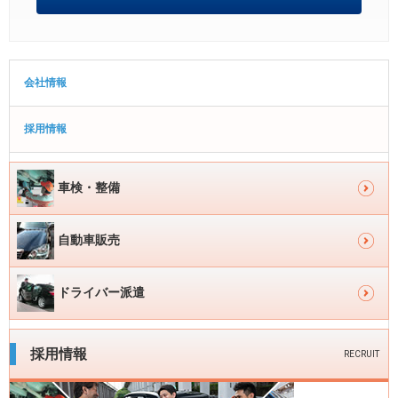
サ
会社情報
イ
ド
採用情報
下
層
サ
ナ
車検・整備
イ
ビ
ゲ
ド
自動車販売
ー
メ
シ
イ
ドライバー派遣
ョ
ン
ン
ナ
採用情報
RECRUIT
ビ