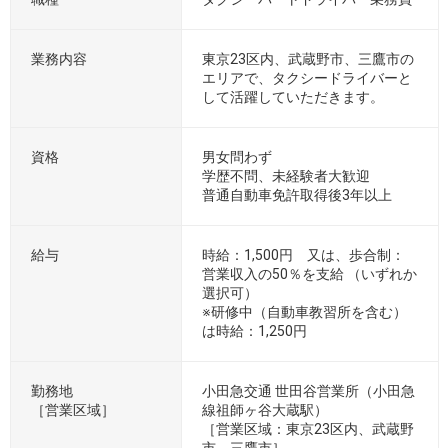
集
要
項
業務内容
東京23区内、武蔵野市、三鷹市の
2x8
エリアで、タクシードライバーと
の
して活躍していただきます。
表
資格
男女問わず
学歴不問、未経験者大歓迎
普通自動車免許取得後3年以上
給与
時給：1,500円 又は、歩合制：
営業収入の50％を支給 （いずれか
選択可）
※研修中（自動車教習所を含む）
は時給：1,250円
勤務地
小田急交通 世田谷営業所（小田急
［営業区域］
線祖師ヶ谷大蔵駅）
［営業区域：東京23区内、武蔵野
市、三鷹市］