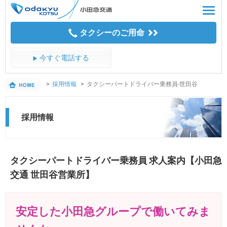
Skip
Toggl
to
navig
CONTENTS
タクシーのご用命
今すぐ電話する
採用情報
タクシーパートドライバー乗務員-世田谷
採用情報
タクシーパートドライバー乗務員 求人案内【小田急
交通 世田谷営業所】
安定した小田急グループで働いてみま