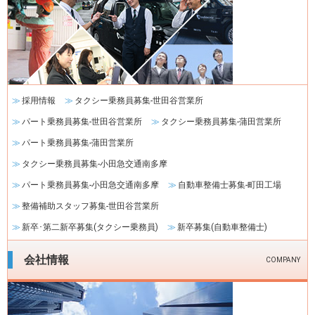
ゲ
ー
シ
ョ
ン
採用情報
タクシー乗務員募集-世田谷営業所
パート乗務員募集-世田谷営業所
タクシー乗務員募集-蒲田営業所
パート乗務員募集-蒲田営業所
タクシー乗務員募集-小田急交通南多摩
パート乗務員募集-小田急交通南多摩
自動車整備士募集-町田工場
整備補助スタッフ募集-世田谷営業所
新卒･第二新卒募集(タクシー乗務員)
新卒募集(自動車整備士)
会社情報
COMPANY