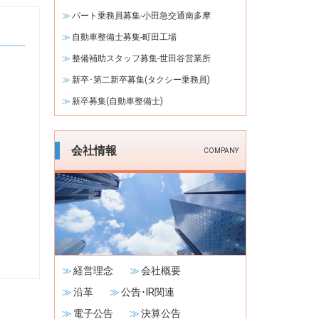
パート乗務員募集-小田急交通南多摩
自動車整備士募集-町田工場
整備補助スタッフ募集-世田谷営業所
新卒･第二新卒募集(タクシー乗務員)
新卒募集(自動車整備士)
会社情報
COMPANY
経営理念
会社概要
沿革
公告･IR関連
電子公告
決算公告