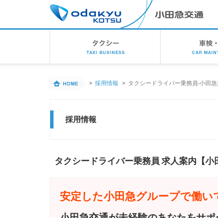
グ
ル
ー
バ
ル
採用情報
タクシードライバー乗務員-小田
ナ
ビ
ゲ
採用情報
ー
シ
タクシードライバー乗務員 求人案内【小
ョ
ン
安定した小田急グループで働い
小田急交通が未経験のあなたをサポ