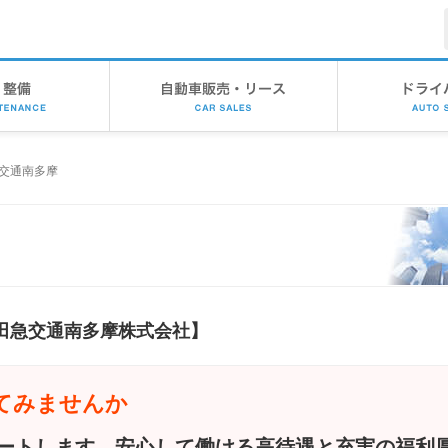
Skip
to
CONTENTS
急交通南多摩
田急交通南多摩株式会社】
てみませんか
ートします。安心して働ける高待遇と充実の福利