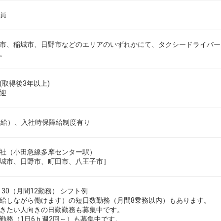
員
市、稲城市、日野市などのエリアのいずれかにて、タクシードライバー
。
取得後3年以上)
迎
合給）、入社時保障給制度有り
社（小田急線多摩センター駅）
城市、日野市、町田市、八王子市］
30（月間12勤務） シフト例
給しながら働けます）の短日数勤務（月間8乗務以内）もあります。
きたい人向きの日勤勤務も募集中です。
勤務（1日6ｈ週2回～）も募集中です。