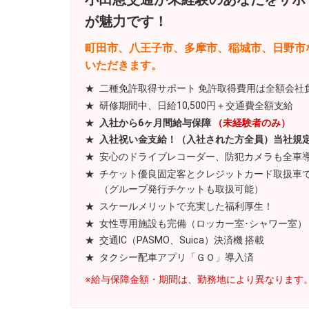
が魅力です！
町田市、八王子市、多摩市、稲城市、日野市
いただきます。
二種免許取得サポート 免許取得費用は全額会社
研修期間中、日給10,500円＋交通費全額支給
入社から6ヶ月間給与保障
（未経験者のみ）
入社祝い金支給！（入社された方全員）当社規
安心のドライブレコーダー、防犯カメラも全車
チケット優良固定客とクレジットカード取扱車
（グループ発行チケットも取扱可能）
スケールメリットで充実した福利厚生！
女性専用施設も完備（ロッカー室･シャワー室）
交通IC（PASMO、Suica）決済機 搭載
タクシー配車アプリ「ＧＯ」導入済
※給与保障金額・期間は、勤務地により異なります