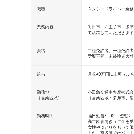
募
職種
タクシードライバー乗務
集
要
項
業務内容
町田市、八王子市、多摩
2x8
て活躍していただきます
の
表
資格
二種免許者、一種免許者(
学歴不問、未経験者大歓
給与
月収40万円以上可（歩
勤務地
小田急交通南多摩株式会
［営業区域］
［営業区域：多摩市、稲
勤務時間
隔日勤務8：00～翌朝2：
高年齢者向き（年金を受
女性やゆとりをもって働
また、南多摩ではパート