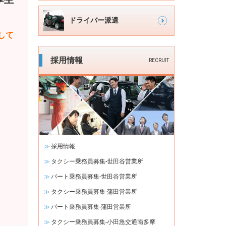
シ
イ
ョ
ドライバー派遣
ン
ン
して
ナ
ビ
採用情報
RECRUIT
ゲ
ー
シ
ョ
ン
採用情報
タクシー乗務員募集-世田谷営業所
パート乗務員募集-世田谷営業所
タクシー乗務員募集-蒲田営業所
パート乗務員募集-蒲田営業所
タクシー乗務員募集-小田急交通南多摩