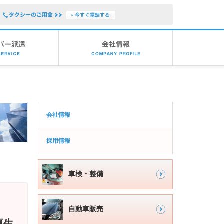
サ
会社情報
イ
ド
採用情報
下
層
サ
ナ
車検・整備
イ
ビ
ゲ
ド
自動車販売
ー
メ
厚生